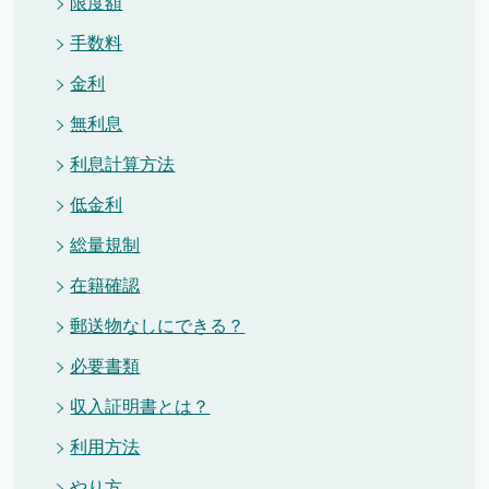
限度額
手数料
金利
無利息
利息計算方法
低金利
総量規制
在籍確認
郵送物なしにできる？
必要書類
収入証明書とは？
利用方法
やり方