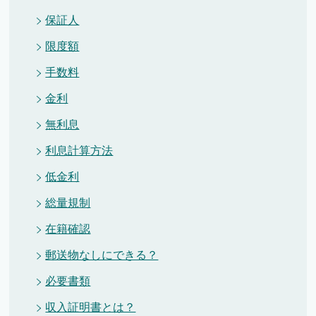
保証人
限度額
手数料
金利
無利息
利息計算方法
低金利
総量規制
在籍確認
郵送物なしにできる？
必要書類
収入証明書とは？